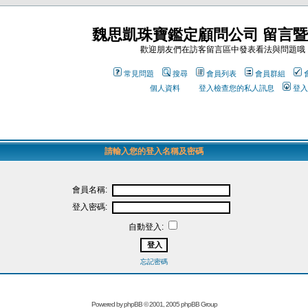
魏思凱珠寶鑑定顧問公司 留言
歡迎朋友們在訪客留言區中發表看法與問題哦
常見問題
搜尋
會員列表
會員群組
個人資料
登入檢查您的私人訊息
登入
請輸入您的登入名稱及密碼
會員名稱:
登入密碼:
自動登入:
忘記密碼
Powered by
phpBB
© 2001, 2005 phpBB Group